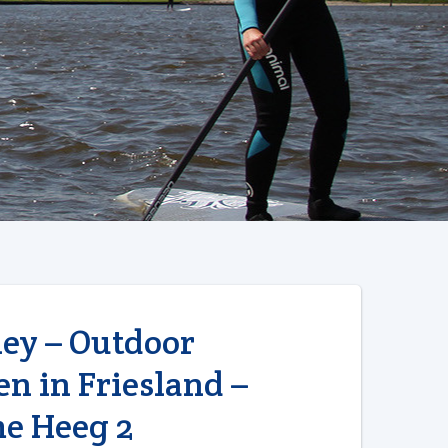
ey – Outdoor
en in Friesland –
e Heeg 2