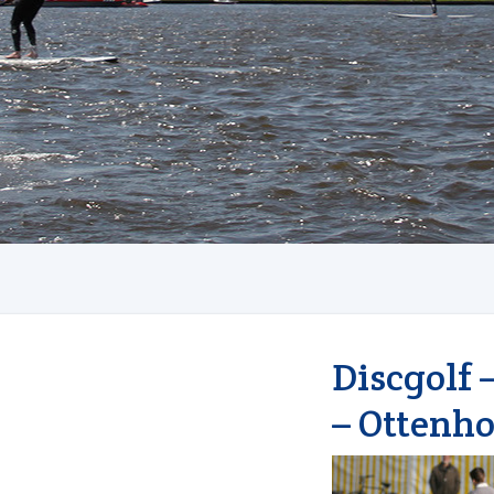
Discgolf 
– Ottenh