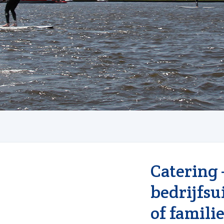
Catering 
bedrijfsui
of famili