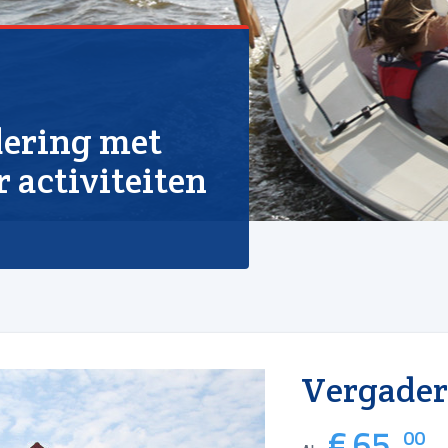
dering met
 activiteiten
Vergade
€ 65 .
00