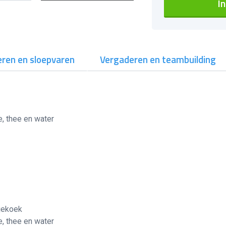
I
ren en sloepvaren
Vergaderen en teambuilding
e, thee en water
njekoek
e, thee en water