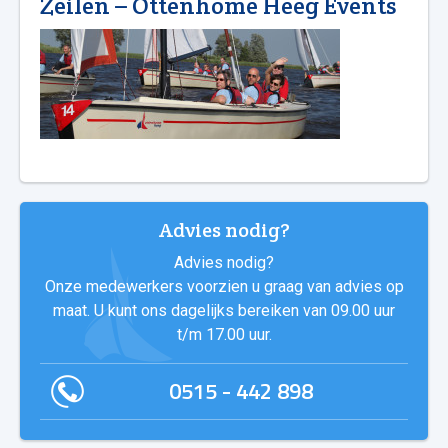
Zeilen – Ottenhome Heeg Events
Advies nodig?
Advies nodig?
Onze medewerkers voorzien u graag van advies op
maat. U kunt ons dagelijks bereiken van 09.00 uur
t/m 17.00 uur.
0515 - 442 898